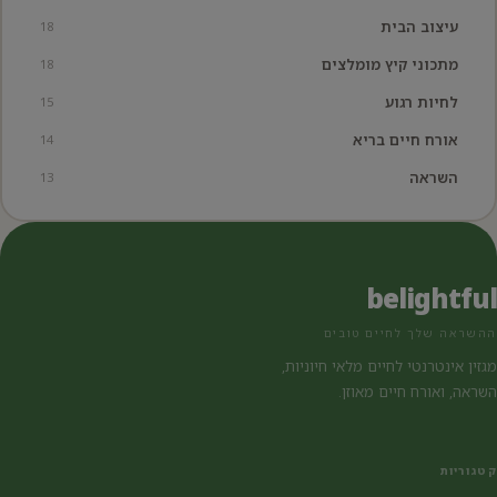
עיצוב הבית
18
מתכוני קיץ מומלצים
18
לחיות רגוע
15
אורח חיים בריא
14
השראה
13
belightful
ההשראה שלך לחיים טובים
מגזין אינטרנטי לחיים מלאי חיוניות,
השראה, ואורח חיים מאוזן.
קטגוריות