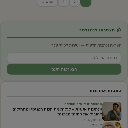
Posts
1
2
3
הבא →
pagination
📬 הצטרפו לניוזלטר
השראה וכתבות חדשות — ישירות למייל שלך.
הצטרפות חינם
כתבות אחרונות
התפתחות אישית וצמיחה
מנהיגות אישית – לגלות את הכוח הפנימי ומתחילים
להוביל את החיים מבפנים
17 במרץ 2026
מתכונים