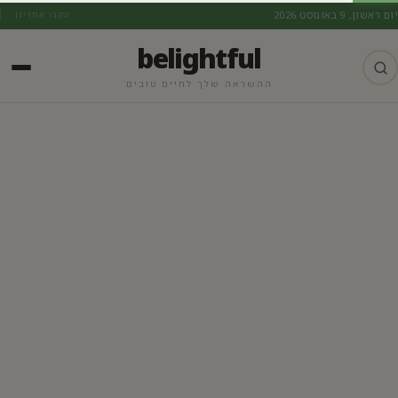
יום ראשון, 9 באוגוסט 2026
עקבו אחרינו
belightful
ההשראה שלך לחיים טובים
התפתחות אישית וצמיחה