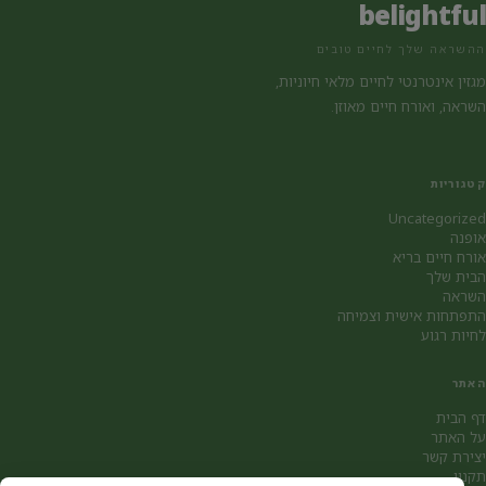
belightful
ההשראה שלך לחיים טובים
מגזין אינטרנטי לחיים מלאי חיוניות,
השראה, ואורח חיים מאוזן.
קטגוריות
Uncategorized
אופנה
אורח חיים בריא
הבית שלך
השראה
התפתחות אישית וצמיחה
לחיות רגוע
האתר
דף הבית
על האתר
יצירת קשר
תקנון