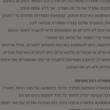
סביבה מסודרת ומאורגנת תורמת לרוגע הנפשי. השקיעו בעיצוב
מקום שמכיל את כל מה שצריך, אך ללא עומס מיותר.
השתמשו בארונות אחסון, קופסאות מסודרות ומדפים כדי לארגן
את החפצים שלכם בצורה מסודרת ונעימה לעין.
פריטים לא חיוניים או משומשים כדאי להעביר לאזור אחסון
אחר כדי לשמור על מראה נקי ומסודר.
לדוגמה, ניתן להשתמש בארונות פתוחים לספרים, ואילו פריטים
אישיים או מכשירים אלקטרוניים ניתן להחביא בארונות סגורים.
שימו לב להימנע מצפיפות ולתעדף פריטים שמשפרים את איכות
החיים ולא רק את העיצוב.
תאורה רכה ונעימה
התאורה משחקת תפקיד מרכזי בהשפעה על מצב הרוח. תאורה
רכה ונעימה יכולה להפוך כל חלל למקום נעים ומרגיע.
השתמשו בתאורה צהובה ורכה, כמו מנורות שולחן עם אור חמים,
כדי ליצור אווירה חמימה.