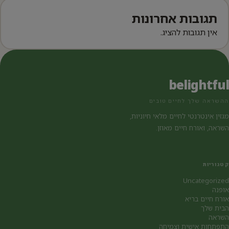
תגובות אחרונות
אין תגובות להציג.
belightful
ההשראה שלך לחיים טובים
מגזין אינטרנטי לחיים מלאי חיוניות,
השראה, ואורח חיים מאוזן.
קטגוריות
Uncategorized
אופנה
אורח חיים בריא
הבית שלך
השראה
התפתחות אישית וצמיחה