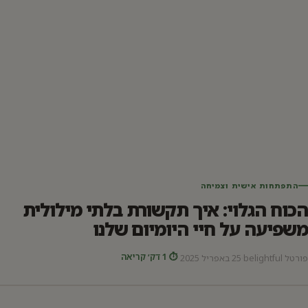
התפתחות אישית וצמיחה
הכוח הגלוי: איך תקשורת בלתי מילולית
משפיעה על חיי היומיום שלנו
⏱ 1 דק׳ קריאה
פורטל belightful
·
25 באפריל 2025
·