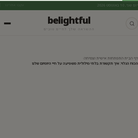
יום שני, 10 באוגוסט 2026
עקבו אחרינו
belightful
ההשראה שלך לחיים טובים
התפתחות אישית וצמיחה
דף הבית
›
התפתחות אישית וצמיחה
›
הכוח הגלוי: איך תקשורת בלתי מילולית משפיעה על חיי היומיום שלנו