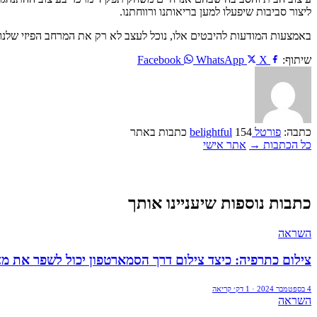
ליצור סביבות שיפעלו למען בריאותנו ורווחתנו.
באמצעות המודעות להיבטים אלו, נוכל לעצב לא רק את המרחב הפיזי שלנו, א
שיתוף:
Facebook
X
WhatsApp
כתבה:
פורטל belightful
154 כתבות באתר
כל הכתבות →
אתר אישי
כתבות נוספות שיעניינו אותך
השראה
צילום כתרפיה: כיצד צילום דרך הסמארטפון יכול לשפר את מצ
4 בספטמבר 2024 · 1 דק׳ קריאה
השראה