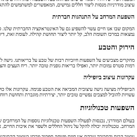
עיצוב מודרניות מנסות ליצור חללים גמישים, המאפשרים למשתמשים להת
השפעת המרחב על התנהגות חברתית
המקום שבו אנו חיים עשוי להשפיע גם על האינטראקציה החברתית שלנו. סבי
נמצאות במרכז תשומת הלב, קל יותר ליצור תחושת קהילה. לעומת זאת, דירו
הירוק והטבע
מחקרים מצביעים על השפעות חיוביות רבות של טבע על בריאותנו. גישה לטב
רמות סטרס נמוכות יותר, ואפילו בריאות גופנית טובה יותר. ריח העצים וה
עקרונות עיצוב ביופיליה
הביופיליה מציעה גישה עיצובית המביאה את הטבע פנימה. עקרונות אלו כו
עשויות להוביל למצבים נפשיים טובים יותר, יצירתיות מוגברת ותחושת רווח
השפעות טכנולוגיות
בעולם המודרני, נכנסות לפעולה השפעות טכנולוגיות נוספות על המרחבים 
המרחב. טכנולוגיה יכולה להקל על ניהול החללים ולשפר את איכות החיים, 
עיצוב הבית והסביבה שבהם אנו חיים משחק תפקיד מרכזי בעיצוב ההתנהגו