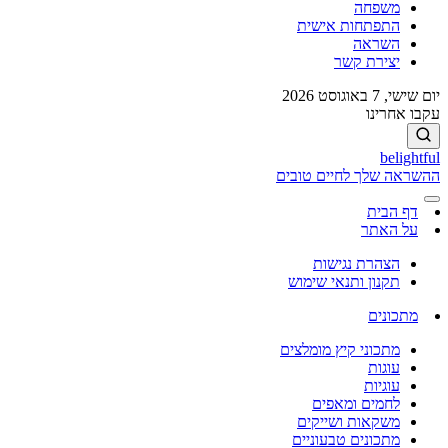
משפחה
התפתחות אישית
השראה
יצירת קשר
יום שישי, 7 באוגוסט 2026
עקבו אחרינו
belightful
ההשראה שלך לחיים טובים
דף הבית
על האתר
הצהרת נגישות
תקנון ותנאי שימוש
מתכונים
מתכוני קיץ מומלצים
עוגות
עוגיות
לחמים ומאפים
משקאות ושייקים
מתכונים טבעוניים