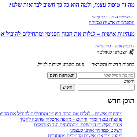
מה זה טיפול עצמי, ולמה הוא כל כך חשוב לבריאות שלנו?
25 באוגוסט 2024 · 1 דק׳ קריאה
התפתחות אישית וצמיחה
מנהיגות אישית – לגלות את הכוח הפנימי ומתחילים להוביל א
17 במרץ 2026 · 1 דק׳ קריאה
📬 הצטרפו לניוזלטר
כתבות חדשות והשראה — פעם בשבוע ישירות למייל.
הצטרפות חינם
חיפוש
חיפוש
תוכן חדש
מנהיגות אישית – לגלות את הכוח הפנימי ומתחילים להוביל את החיי
פוקצ’ה עם רוזמרין וזיתים – מאפה איטלקי שחובה להכיר
אוסף הקישים המושלם: מהמלוחים ועד המתוקים
השקט שמחזיר אותנו לעצמנו
ריהוט מותאם אישית מחומרים ממוחזרים