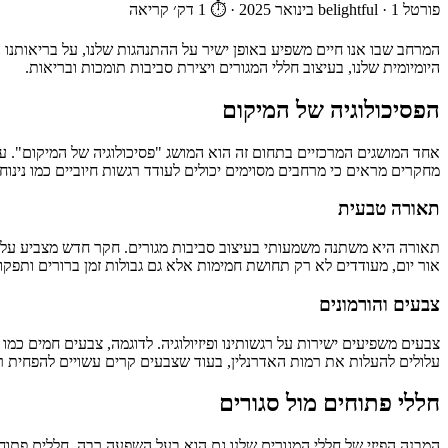
פורטל belightful
1 בינואר 2025
·
·
⏱ 1 דק׳ קריאה
המרחב שבו אנו חיים משפיע באופן ישיר על ההתנהגות שלנו, על בריאותנו
היומיומית שלנו, בעיצוב חללי המגורים ויצירת סביבות תומכות ובריאות.
הפסיכולוגיה של המיקום
אחד המושגים המרכזיים בתחום זה הוא המושג "פסיכולוגיה של המיקום". עק
מחקרים מראים כי מרחבים מסוימים יכולים לעודד רגשות חיוביים כמו נינוח
תאורה טבעית
תאורה היא משתנה משמעותי בעיצוב סביבות מגורים. חקר חדש מצביע על כך
אור יום, מעודדים לא רק תחושת חמימות אלא גם גבולות זמן ברורים ותפקוד 
צבעים והורמונים
צבעים משפיעים ישירות על רגשותינו ופיזיולוגיה. לדוגמה, צבעים חמים כמו 
עלולים להעלות את רמות האדרנלין, בעוד שצבעים קרים עשויים להפחית 
חללי פתוחים מול סגורים
המבנה הפיזי של חללי המגורים שלנו גם הוא בעל השפעה רבה. חללים פתוחי