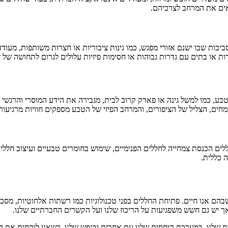
אים את המרחב לצרכיהם.
בות שבו ישנם אזורי מפגש, כמו גינות ציבוריות או חצרות משותפות, מעוד
ת או בתים עם גדרות גבוהות או חסימות פיזיות עלולים לגרום לתחושה של זר
ע, כמו למשל גינה או פארק קרוב לבית, מגבירה את הידע המוסרי והרגשי של
צמחים, הצליל של הציפורים, והמרחב הפיזי של הטבע מספקים חוויות מרגיעות
ללים הכנסת צמחייה לחללים הפנימיים, שימוש בחומרים טבעיים ועיצוב חלל
ה כללית.
שבהם אנו חיים. פתיחת החללים בפני טכנולוגיות כמו רשתות אלחוטיות, מס
אך יש גם חשש משפגיעות על הריכוז שלנו ועל הקשרים החברתיים שלנו.
ת שלנו, במערכת היחסים שלנו עם אחרים ובנפש שלנו. כשאנו לוקחים את הה