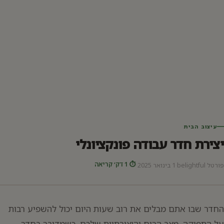
עיצוב הבית
יצירת חדר עבודה פונקציונלי
⏱ 1 דק׳ קריאה
פורטל belightful
·
1 בינואר 2025
·
החדר שבו אתם מבלים את רוב שעות היום יכול להשפיע רבות
על התפוקה, מצב הרוח והיצירתיות שלכם. כשמדובר בחדר