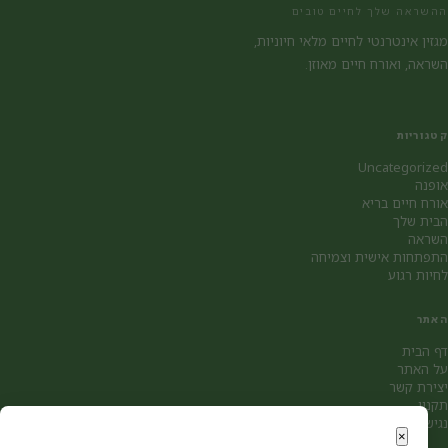
ההשראה שלך לחיים טובים
מגזין אינטרנטי לחיים מלאי חיוניות,
השראה, ואורח חיים מאוזן.
קטגוריות
Uncategorized
אופנה
אורח חיים בריא
הבית שלך
השראה
התפתחות אישית וצמיחה
לחיות רגוע
האתר
דף הבית
על האתר
יצירת קשר
תקנון
נגישות
×