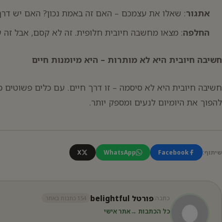
אתגור
: שאלו את עצמכם – האם זה באמת נכון? האם יש דר
החלפה
: מצאו מחשבה חיובית חלופית. זה לא קסם, אבל זה ע
חשיבה חיובית היא לא מותרות – היא מיומנות חיים
חשיבה חיובית היא לא סיסמה – זו דרך חיים. עם כלים פשוטים כ
להפוך את היומיום לנעים ומספק יותר.
שיתוף:
Facebook
WhatsApp
X
פורטל belightful
כתבה:
154 כתבות באתר
כל הכתבות →
אתר אישי