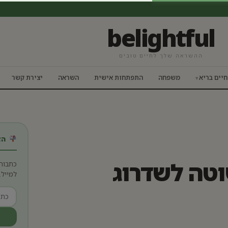
belightful
ההשראה שלך לחיים טובים
חיים בריא
משפחה
התפתחות אישית
השראה
יצירת קשר
הצט
וטה לשדרוג
כתבות
למייל.