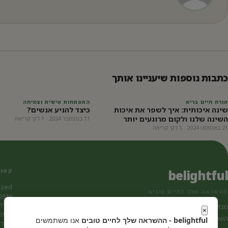
כתבות נוספות שיעניינו אותך
אורח חיים בריא
התפתחות אישית וצמיחה
שינה איכותית: איך לשפר את איכות
כיצד להניע אנשים?
השינה שלנו ולקום מרוגעים יותר
11 בנובמבר 2024 · 1 דק׳ קריאה
21 באוגוסט 2024 · 1 דק׳ קריאה
belightful
קטגו
ized
ההשראה שלך לחיים טובים
אופנ
אורח
מגזין אינטרנטי לחיים מלאי חיוניות,
×
הבית
השראה, ואורח חיים מאוזן.
belightful - ההשראה שלך לחיים טובים
אנו משתמשים
השר