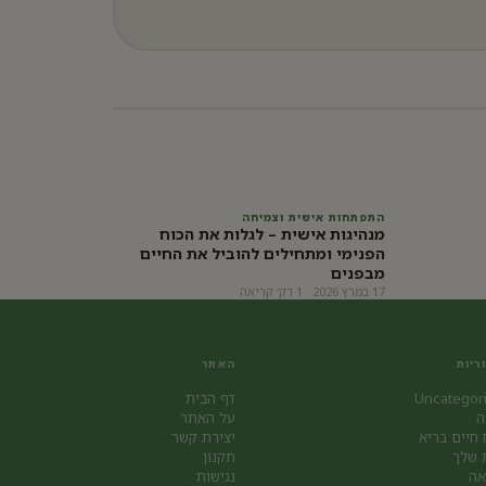
התפתחות אישית וצמיחה
מנהיגות אישית – לגלות את הכוח
הפנימי ומתחילים להוביל את החיים
מבפנים
17 במרץ 2026 · 1 דק׳ קריאה
ריות
האתר
Uncategor
דף הבית
ה
על האתר
 חיים בריא
יצירת קשר
 שלך
תקנון
אה
נגישות