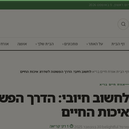
יום ראשון, 9 באוגוסט 2026
אורח חיים בריא
דף הבית
על האתר
מתכונים
הבית שלך
אופנה
אורח 
דף הבית
›
אורח חיים בריא
›
לחשוב חיובי: הדרך הפשוטה לשדרוג איכות החיים
אורח חיים בריא
לחשוב חיובי: הדרך הפש
איכות החיים
⏱ 1 דק׳ קריאה
פורטל belightful
·
30 בנובמבר 2025
·