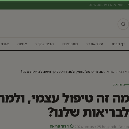
יום חמישי, 6 באוגוסט 2026
השראה
דף הבית
על האתר
מתכונים
הבית שלך
אופנה
אורח 
דף הבית
›
השראה
›
מה זה טיפול עצמי, ולמה הוא כל כך חשוב לבריאות שלנו?
השראה
מה זה טיפול עצמי, ולמה
לבריאות שלנו?
⏱ 1 דק׳ קריאה
פורטל belightful
·
25 באוגוסט 2024
·