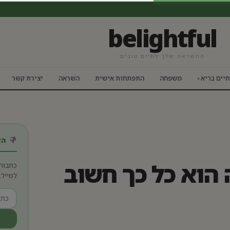
belightful
ההשראה שלך לחיים טובים
חיים בריא
משפחה
התפתחות אישית
השראה
יצירת קשר
הצט
 הוא כל כך חשוב
כתבות
למייל.