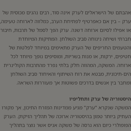
אהבתם של הישראלים לערק אינה סוד, רבים נהנים מכוסית של
ערק – בין אם כאפרטיף לפתיחת הערב, כמלווה לארוחה טעימה,
או אפילו לסיום ארוחה דשנה. ערק הפך לסמל של תרבות, חיבור
חברתי ושיחה נינוחה סביב השולחן. המתיקות המיוחדת
והטעמים החריפים של הערק מתאימים במיוחד לפלטות של
חטיפים, ירקות, או מנות בשריות, ומוסיפים נופך מיוחד לכל
ארוחה. המשקה, המהווה חלק בלתי נפרד מהתרבות הקולינרית
הים-תיכונית, מבטא את רוח השיתוף והאיחוד סביב השולחן
ומחבר בין אנשים בדרכים פשוטות אך מעוררות השראה.
היסטוריה של ערק ותחליפיו
יפוש:
המשקה שנקרא "ערק" מגיע ממדינות המזרח התיכון, אך מקורו
העתיק ביותר טמון בהיסטוריה ארוכה של תהליך הזיקוק. הערק
הפופולרי כיום הוא גרסה של משקה אניס אשר נוצר בתהליך