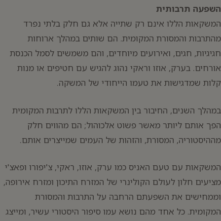
השפעה תרבותית
המשקאות הללו אינם רק שתייה אלא גם חלק בלתי נפרד
מהתרבות והמסורת המקומית. הם שותים במהלך ארוחות
חגיגיות, חגים, ואירועים מיוחדים, והם משמשים לסמל הכנסת
אורחים. בערק, אוזו וראקי נהוג להגיש עם חטיפים או מנות
קלות שמדגישות את טעמו הייחודי של המשקה.
במהלך השנים, החיבור בין המשקאות הללו לתרבות המקומית
הפך אותם ליותר מאשר פשוט אלכוהול; הם מהווים חלק
מההיסטוריה, המסורת, והזהות של העמים שמייצרים אותם.
המשקאות עם טעם האניס כמו ערק, אוזו, ראקי, צ'יפורו ופאצ'י
מציעים חלון לעולם הקולינרי של המזרח התיכון ומזרח אירופה,
וממחישים את השפעתם הרחבה על התרבות והמסורת
המקומית. כל אחד מהם נושא עמו סיפור היסטורי עשיר, ומייצג