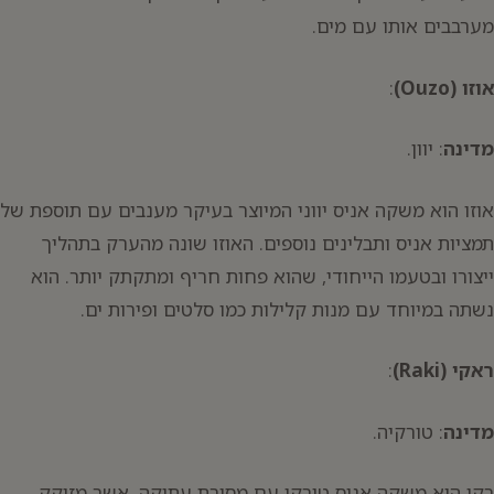
מערבבים אותו עם מים.
אוזו (Ouzo)
:
מדינה
: יוון.
אוזו הוא משקה אניס יווני המיוצר בעיקר מענבים עם תוספת של
תמציות אניס ותבלינים נוספים. האוזו שונה מהערק בתהליך
ייצורו ובטעמו הייחודי, שהוא פחות חריף ומתקתק יותר. הוא
נשתה במיוחד עם מנות קלילות כמו סלטים ופירות ים.
ראקי (Raki)
:
מדינה
: טורקיה.
רָקִי הוא משקה אניס טורקי עם מסורת עתיקה, אשר מזוקק