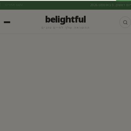
יום ראשון, 9 באוגוסט 2026
עקבו אחרינו
belightful
ההשראה שלך לחיים טובים
מתכוני קיץ מומלצים