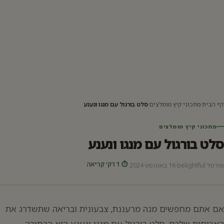
דף הבית
›
מתכוני קיץ מומלצים
›
סלט בורגול עם מנגו ונענע
מתכוני קיץ מומלצים
סלט בורגול עם מנגו ונענע
⏱ 1 דק׳ קריאה
פורטל belightful
·
16 באוגוסט 2024
·
אם אתם מחפשים מנה מרעננת, צבעונית ובריאה שתשדרג את
הארוחות שלכם, סלט בורגול עם מנגו ונענע הוא הבחירה