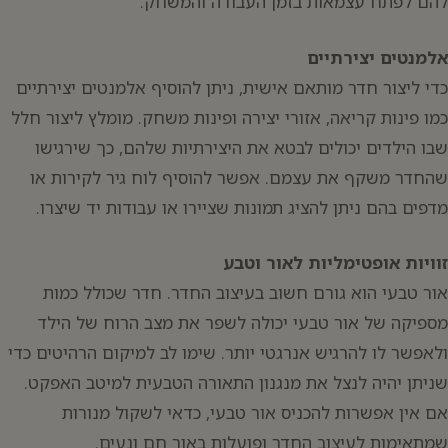
להם לפתח עצמאות בזמן העבודה והמשחק.
אלמנטים יצירתיים
כדי ליצור חדר מותאם אישית, ניתן להוסיף אלמנטים יצירתיים
כמו פינות קריאה, אזורי יצירה ופינות משחק. מומלץ ליצור חלל
שבו הילדים יכולים לבטא את היצירתיות שלהם, כך שירגישו
שהחדר משקף את עצמם. אפשר להוסיף לוח גיר לקירות או
מדפים בהם ניתן להציג תמונות שציירו או עבודות יד שיצרו.
זוויות אופטימליות לאור וטבע
אור טבעי הוא גורם חשוב בעיצוב החדר. חדר שכולל כמות
מספיקה של אור טבעי יכולה לשפר את מצב הרוח של הילד
ולאפשר לו להרגיש אנרגטי יותר. שימו לב למיקום הרהיטים כדי
שניתן יהיה לנצל את מנגנון התאורה הטבעית למיטב האפקט.
אם אין אפשרות להכניס אור טבעי, כדאי לשקול מנורות
שמתאימות לעיצוב החדר ופועלות באור חם ונעים.