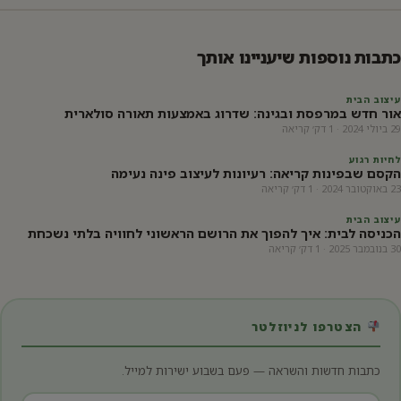
כתבות נוספות שיעניינו אותך
עיצוב הבית
אור חדש במרפסת ובגינה: שדרוג באמצעות תאורה סולארית
29 ביולי 2024 · 1 דק׳ קריאה
לחיות רגוע
הקסם שבפינות קריאה: רעיונות לעיצוב פינה נעימה
23 באוקטובר 2024 · 1 דק׳ קריאה
עיצוב הבית
הכניסה לבית: איך להפוך את הרושם הראשוני לחוויה בלתי נשכחת
30 בנובמבר 2025 · 1 דק׳ קריאה
הצטרפו לניוזלטר
כתבות חדשות והשראה — פעם בשבוע ישירות למייל.