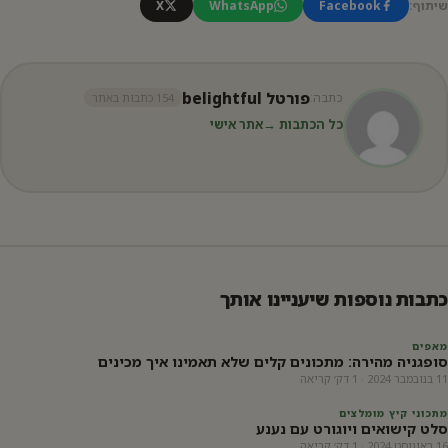
שיתוף:
Facebook
WhatsApp
X
פורטל belightful
כתבה:
154 כתבות באתר
כל הכתבות →
אתר אישי
כתבות נוספות שיעניינו אותך
מאפים
סופגניה מהירה: מתכונים קלים שלא תאמינו איך מכינים
11 בנובמבר 2024 · 1 דק׳ קריאה
מתכוני קיץ מומלצים
סלט קישואים ויוגורט עם נענע
16 באוגוסט 2024 · 1 דק׳ קריאה