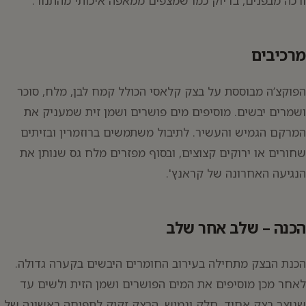
ורכה מבפנים, בדיוק כמו שמצפים ממאפה איכותי מהתנור.
מרכיבים
הפוקצ’ה מבוססת על בצק קלאסי הכולל קמח לבן, מלח, סוכר
ושמרים יבשים. מוסיפים מים פושרים ושמן זית שמעניק את
המרקם הגמיש והעשיר. לתיבול משתמשים ברוזמרין ובזיתים
שחורים או ירוקים קצוצים, ובסוף מפזרים מלח גס שנותן את
הנגיעה האחרונה של קראנץ'.
הכנה – שלב אחר שלב
הכנת הבצק מתחילה בעירוב החומרים היבשים בקערה גדולה.
לאחר מכן מוסיפים את המים הפושרים ושמן הזית ולשים עד
שנוצר בצק אחיד, חלק וגמיש. הבצק זקוק לתפיחה ראשונה של