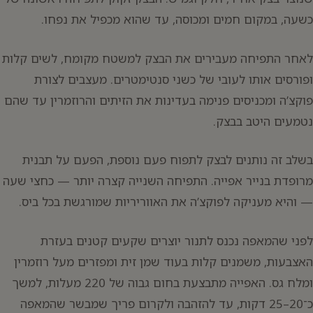
כשעה, במקום חמים ומכוסה, עד שהוא מכפיל את נפחו.
לאחר התפיחה מעבירים את הבצק למשטח מקומח, לשים קלות
ופורסים אותו לעובי של כשני סנטימטרים. מעצבים לצורת
פוקצ’ה ומכניסים פנימה בעדינות את הזיתים והרוזמרין עד שהם
נטמעים היטב בבצק.
בשלב זה נותנים לבצק לתפוח פעם נוספת, הפעם על תבנית
מרופדת בנייר אפייה. התפיחה השנייה קצרה יותר — כחצי שעה
— והיא מעניקה לפוקצ’ה את האווריריות שמורגשת בכל ביס.
לפני שהמאפה נכנס לתנור יוצרים שקעים קטנים בעזרת
האצבעות, משמנים קלות בעוד שמן זית ומפזרים מעל רוזמרין
ומלח גס. האפייה מתבצעת בחום גבוה של 220 מעלות, למשך
כ־20–25 דקות, עד להזהבה ולקרום פריך שמבשר שהמאפה