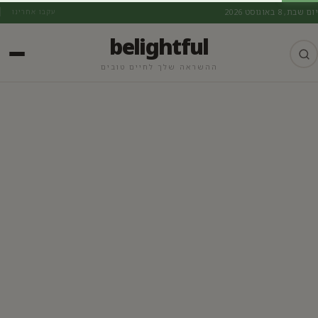
יום שבת, 8 באוגוסט 2026
עקבו אחרינו
belightful
ההשראה שלך לחיים טובים
מתכוני קיץ מומלצים