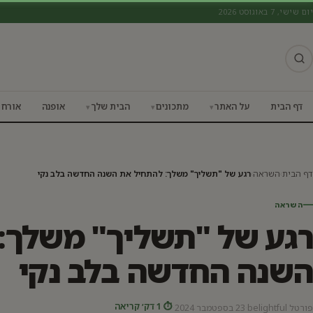
יום שישי, 7 באוגוסט 2026
השראה
דף הבית
על האתר
מתכונים
הבית שלך
אופנה
אורח 
דף הבית
›
השראה
›
רגע של "תשליך" משלך: להתחיל את השנה החדשה בלב נקי
השראה
רגע של "תשליך" משלך:
השנה החדשה בלב נקי
⏱ 1 דק׳ קריאה
פורטל belightful
·
23 בספטמבר 2024
·