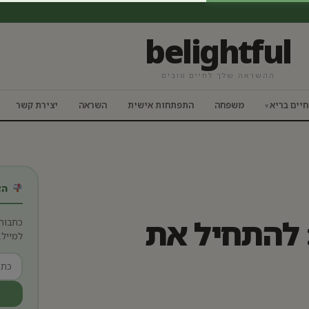
belightful
ההשראה שלך לחיים טובים
חיים בריא
משפחה
התפתחות אישית
השראה
יצירת קשר
הצט
 להתחיל את
כתבות
למייל.