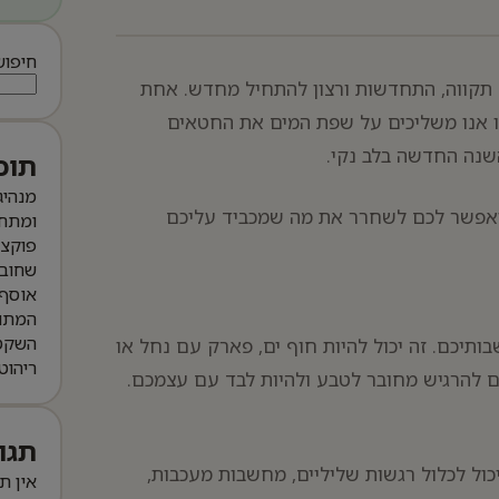
חיפוש
תקווה, התחדשות ורצון להתחיל מחדש. אחת
 אנו משליכים על שפת המים את החטאים
נה החדשה בלב נקי.
תוכ
מנהיג
 שיאפשר לכם לשחרר את מה שמכביד עליכם
ומתחי
פוקצ’
שחובה
אוסף 
המתו
השקט 
יכם. זה יכול להיות חוף ים, פארק עם נחל או
ריהוט
כם להרגיש מחובר לטבע ולהיות לבד עם עצמכם.
תגו
ול לכלול רגשות שליליים, מחשבות מעכבות,
אין ת