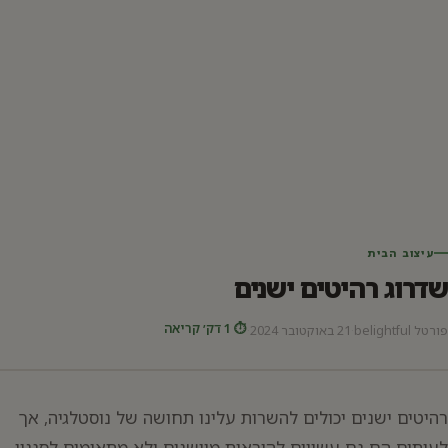
עיצוב הבית
שדרוג רהיטים ישנים
⏱ 1 דק׳ קריאה
פורטל belightful
·
21 באוקטובר 2024
·
רהיטים ישנים יכולים להשרות עלינו תחושה של נוסטלגיה, אך
לעיתים הם גם עשויים להיראות מיושנים ולא מתאימים לסגנון