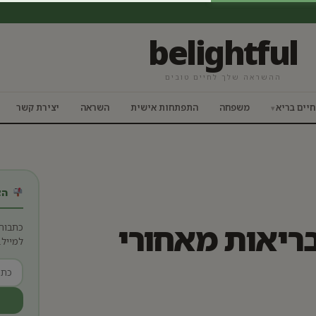
belightful
ההשראה שלך לחיים טובים
חיים בריא
משפחה
התפתחות אישית
השראה
יצירת קשר
הצט
בריאות מאחורי
כתבות
למייל.