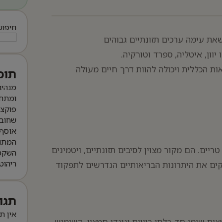
חיפוש
את עימה ערכים תזונתיים גבוהים
וון, איטליה, ספרד וטורקיה.
ת הכללית ויכולה להוות דרך חיים מעולה
תוכ
מנהיג
ומתחי
פוקצ’
שחובה
אוסף 
המתו
ריים. הם מקור מצוין לסיבים תזונתיים, ויטמינים
השקט 
ריהוט
פקים את היתרונות הבריאותיים הנדרשים לתפקוד
תגו
אין ת
ות שומן חד-בלתי רוויות ונוגדי חמצון. השימוש