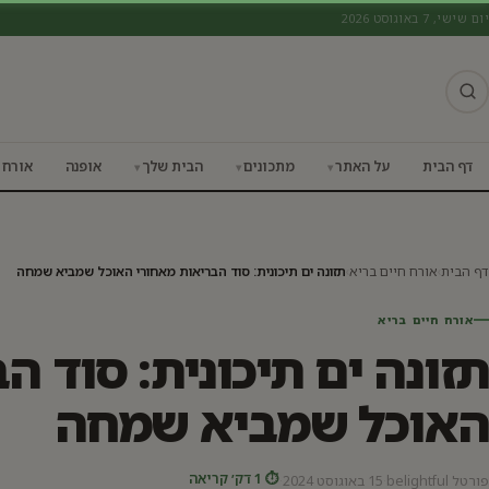
יום שישי, 7 באוגוסט 2026
אורח חיים בריא
דף הבית
על האתר
מתכונים
הבית שלך
אופנה
אורח 
דף הבית
›
אורח חיים בריא
›
תזונה ים תיכונית: סוד הבריאות מאחורי האוכל שמביא שמחה
אורח חיים בריא
תזונה ים תיכונית: סוד ה
האוכל שמביא שמחה
⏱ 1 דק׳ קריאה
פורטל belightful
·
15 באוגוסט 2024
·