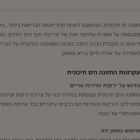
תזונה ים תיכונית, הנחשבת לאחת מהדיאטות הבריאות ביותר, נוש
ומבוססת על מסורת עתיקת יומין של מדינות חוף הים התיכון, כמו י
דיאטה זו מקבלת הכרה רחבה בזכות השפעתה החיובית על הבריאו
לשמירה על אורח חיים בריא ומאוזן.
עקרונות התזונה הים תיכונית
הדגש על ירקות ופירות טריים
התזונה הים תיכונית מבוססת במידה רבה על צריכת ירקות ופירות ט
ומינרלים. הירקות והפירות הם רכיבים עיקריים בכל ארוחה ומס
אופטימלי של הגוף.
יפוש:
שימוש בשמן זית
שמן זית הוא השמן המועדף בתזונה הים תיכונית. הוא עשיר בחומצ