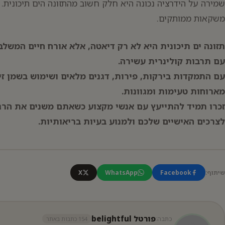
שמירה על הידרציה נכונה היא חלק חשוב מהתזונה הים תיכונית. 
משקאות ממותקים.
תזונה ים תיכונית היא לא רק דיאטה, אלא אורח חיים המשלב
עם תרבות קולינרית עשירה.
עם התמקדות בירקות, פירות, דגנים מלאים ושימוש בשמן זי
מארוחות טעימות ומגוונות.
זכרו תמיד להתייעץ עם אנשי מקצוע כשאתם משנים את הרג
לצרכים האישיים שלכם ולמנוע בעיות בריאותיות.
שיתוף:
Facebook
WhatsApp
X
פורטל belightful
כתבה:
154 כתבות באתר