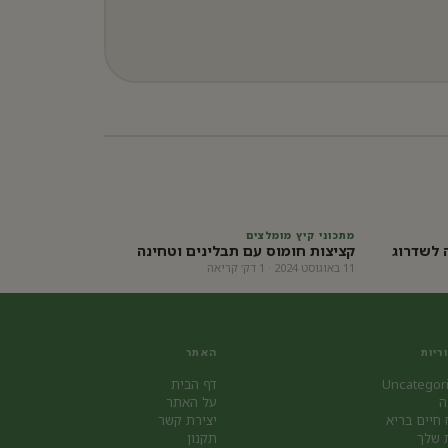
מתכוני קיץ מומלצים
 לשדרוג
קציצות חומוס עם תבלינים וטחינה
11 באוגוסט 2024 · 1 דק׳ קריאה
ריות
האתר
Uncategor
דף הבית
ה
על האתר
 חיים בריא
יצירת קשר
 שלך
תקנון