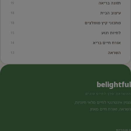
תזונה בריאה
19
עיצוב הבית
18
מתכוני קיץ מומלצים
18
לחיות רגוע
15
אורח חיים בריא
14
השראה
13
belightful
ההשראה שלך לחיים טובים
מגזין אינטרנטי לחיים מלאי חיוניות,
השראה, ואורח חיים מאוזן.
קטגוריות