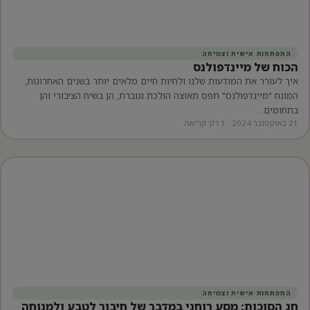
התפתחות אישית וצמיחה
הכוח של מיינדפולנס
איך לעורר את המודעות שלנו ולחיות חיים מלאים יותר בשנים האחרונות,
המונח "מיינדפולנס" תפס תאוצה הולכת וגוברת, הן בשיח הציבורי והן
בתחומים…
21 באוקטובר 2024 · 1 דק׳ קריאה
התפתחות אישית וצמיחה
חג הסוכות: מסע רוחני במדבר של חיבור לטבע ולמנוחה