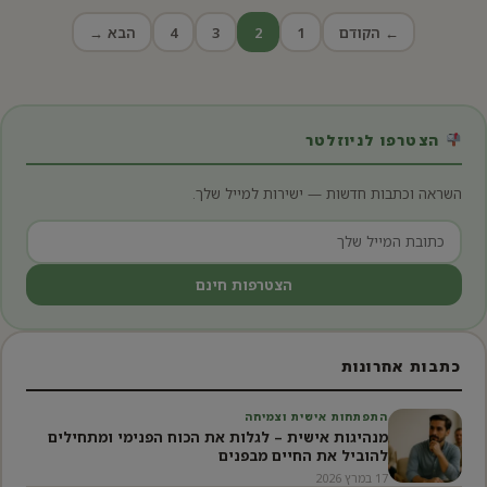
Posts
← הקודם
1
2
3
4
הבא →
pagination
הצטרפו לניוזלטר
השראה וכתבות חדשות — ישירות למייל שלך.
הצטרפות חינם
כתבות אחרונות
התפתחות אישית וצמיחה
מנהיגות אישית – לגלות את הכוח הפנימי ומתחילים
להוביל את החיים מבפנים
17 במרץ 2026