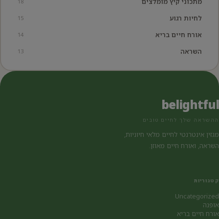
מתכוני קיץ מומלצים
18
לחיות רגוע
15
אורח חיים בריא
14
השראה
13
belightful
ההשראה שלך לחיים טובים
מגזין אינטרנטי לחיים מלאי חיוניות,
השראה, ואורח חיים מאוזן.
קטגוריות
Uncategorized
אופנה
אורח חיים בריא