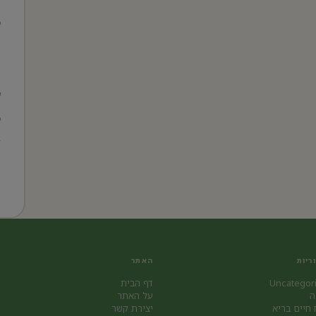
מ
ה
ת
ע
מ
ל
א
ה
ריות
האתר
Uncategor
דף הבית
ה
על האתר
 חיים בריא
יצירת קשר