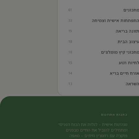
תכונים
61
תפתחות אישית וצמיחה
33
זונה בריאה
19
יצוב הבית
18
תכוני קיץ מומלצים
18
חיות רגוע
15
ורח חיים בריא
14
שראה
13
כתבות אחרונות
מנהיגות אישית – לגלות את הכוח הפנימי
ומתחילים להוביל את החיים מבפנים
פוקצ’ה עם רוזמרין וזיתים – מאפה