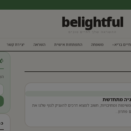
belightful
ההשראה שלך לחיים טובים
חיים בריא
משפחה
התפתחות אישית
השראה
יצירת קשר
📬
הש
רגיה מתחדשת
משימות ומחויבויות, חשוב למצוא דרכים להעניק לגוף שלנו את
ם פתרון…
כת