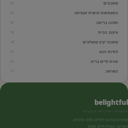
מתכונים
61
התפתחות אישית וצמיחה
33
תזונה בריאה
19
עיצוב הבית
18
מתכוני קיץ מומלצים
18
לחיות רגוע
15
אורח חיים בריא
14
השראה
13
belightful
ההשראה שלך לחיים טובים
מגזין אינטרנטי לחיים מלאי חיוניות,
השראה, ואורח חיים מאוזן.