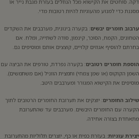
דקה. סוחטים את הקישוא מכל הנוזלים בעזרת מגבת נייר או
מסננת כדי למנוע מהעוגיות להיות רטובות מדי.
ערבוב חומרים יבשים
: בקערה בינונית, מערבבים את השקדים
הטחונים, הקמח, הסוכר, קינמון, סודה לשתייה, ומלח. אם
בחרתם להוסיף אגוזים קלויים, קוצצים אותם ומוסיפים גם.
הוספת חומרים רטובים
: בקערה נפרדת, טורפים את הביצה עם
השמן הקוקוס (או שמן צמחי) ותמצית הווניל (אם משתמשים).
מוסיפים את הקישוא המגורר ומערבבים היטב.
שילוב החומרים
: יוצקים את תערובת החומרים הרטובים לתוך
הקערה עם החומרים היבשים. מערבבים עד שהתערובת
מתאחדת בצורה אחידה.
יצירת עוגיות
: בעזרת כפית או כף, יוצרים תלוליות מהתערובת