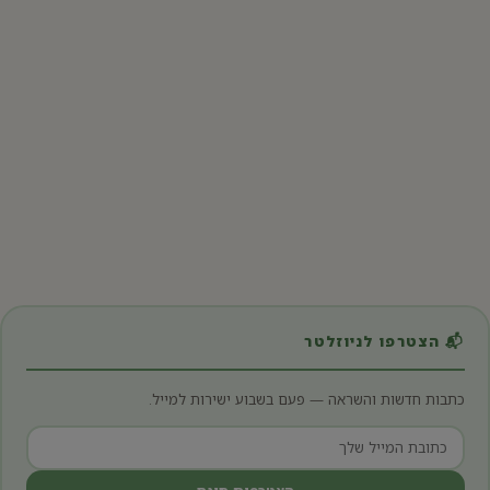
מתכונים
עוגיות כוסמין מלוחות
19 באוגוסט 2024 · 1 דק׳ קריאה
מאפים
סופגניה מהירה: מתכונים קלים שלא תאמינו איך מכינים
11 בנובמבר 2024 · 1 דק׳ קריאה
מתכוני קיץ מומלצים
סלט קינואה עם ירקות קלויים: בריא וטעים
28 ביולי 2024 · 1 דק׳ קריאה
📬 הצטרפו לניוזלטר
כתבות חדשות והשראה — פעם בשבוע ישירות למייל.