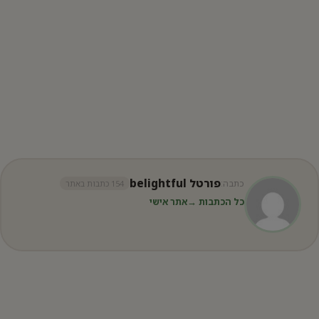
פורטל belightful
כתבה:
154 כתבות באתר
כל הכתבות →
אתר אישי